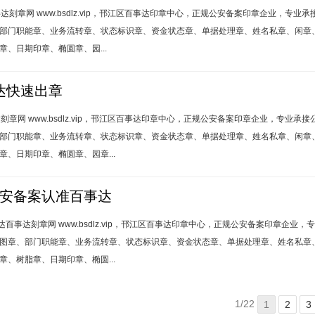
刻章网 www.bsdlz.vip，邗江区百事达印章中心，正规公安备案印章企业，专
部门职能章、业务流转章、状态标识章、资金状态章、单据处理章、姓名私章、闲章
、日期印章、椭圆章、园...
达快速出章
章网 www.bsdlz.vip，邗江区百事达印章中心，正规公安备案印章企业，专业
部门职能章、业务流转章、状态标识章、资金状态章、单据处理章、姓名私章、闲章
、日期印章、椭圆章、园章...
公安备案认准百事达
百事达刻章网 www.bsdlz.vip，邗江区百事达印章中心，正规公安备案印章企
图章、部门职能章、业务流转章、状态标识章、资金状态章、单据处理章、姓名私章
、树脂章、日期印章、椭圆...
1/22
1
2
3