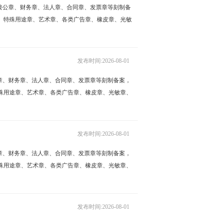
业承接公章、财务章、法人章、合同章、发票章等刻制备
、特殊用途章、艺术章、各类广告章、橡皮章、光敏
发布时间:2026-08-01
接公章、财务章、法人章、合同章、发票章等刻制备案，
殊用途章、艺术章、各类广告章、橡皮章、光敏章、
发布时间:2026-08-01
接公章、财务章、法人章、合同章、发票章等刻制备案，
殊用途章、艺术章、各类广告章、橡皮章、光敏章、
发布时间:2026-08-01