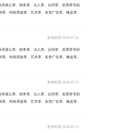
，专业承接公章、财务章、法人章、合同章、发票章等刻
闲章、特殊用途章、艺术章、各类广告章、橡皮章、
发布时间:2026-07-21
，专业承接公章、财务章、法人章、合同章、发票章等刻
闲章、特殊用途章、艺术章、各类广告章、橡皮章、
发布时间:2026-07-21
，专业承接公章、财务章、法人章、合同章、发票章等刻
闲章、特殊用途章、艺术章、各类广告章、橡皮章、
发布时间:2026-07-21