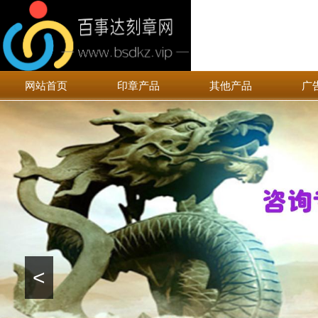
网站首页
印章产品
其他产品
广
<