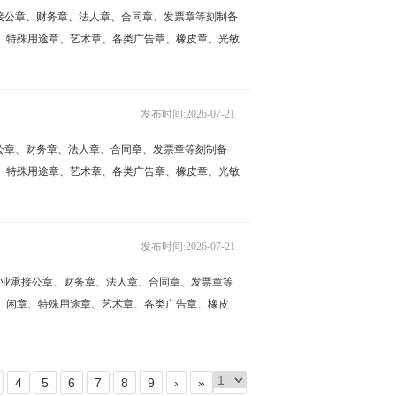
业承接公章、财务章、法人章、合同章、发票章等刻制备
、特殊用途章、艺术章、各类广告章、橡皮章、光敏
发布时间:2026-07-21
承接公章、财务章、法人章、合同章、发票章等刻制备
、特殊用途章、艺术章、各类广告章、橡皮章、光敏
发布时间:2026-07-21
业，专业承接公章、财务章、法人章、合同章、发票章等
、闲章、特殊用途章、艺术章、各类广告章、橡皮
4
5
6
7
8
9
›
»