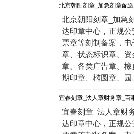
北京朝阳刻章_加急刻章配送
北京朝阳刻章_加急刻章
达印章中心，正规公
票章等刻制备案，电
章、状态标识章、资
章、各类广告章、橡
期印章、椭圆章、园..
宜春刻章_法人章财务章_百
宜春刻章_法人章财务章
达印章中心，正规公